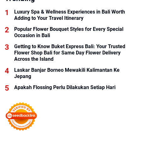
Luxury Spa & Wellness Experiences in Bali Worth
Adding to Your Travel Itinerary
Popular Flower Bouquet Styles for Every Special
Occasion in Bali
Getting to Know Buket Express Bali: Your Trusted
Flower Shop Bali for Same Day Flower Delivery
Across the Island
Laskar Banjar Borneo Mewakili Kalimantan Ke
Jepang
Apakah Flossing Perlu Dilakukan Setiap Hari