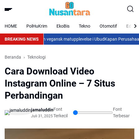
HOME
PolHuKrim
EkoBis
Tekno
Otomotif
Eduka
t och en medveten vegansk matupplevelse i Ubud
BREAKING NEWS
Kapan Perusahaan Sebai
Beranda
Teknologi
Cara Download Video
Instagram Online – 7 Situs
Perbandingan
Font
Font
jamaluddin
Terkecil
Terbesar
Juli 31, 2025