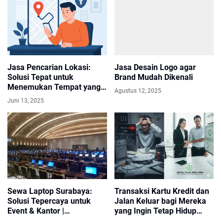
Jasa Desain Logo agar
Brand Mudah Dikenali
Jasa Pencarian Lokasi:
Agustus 12, 2025
Solusi Tepat untuk
Menemukan Tempat yang
Anda Cari
Juni 13, 2025
Sewa Laptop Surabaya:
Transaksi Kartu Kredit dan
Solusi Tepercaya untuk
Jalan Keluar bagi Mereka
Event & Kantor |
yang Ingin Tetap Hidup
SewaLaptop.co.id
Tanpa Tercekik Limit