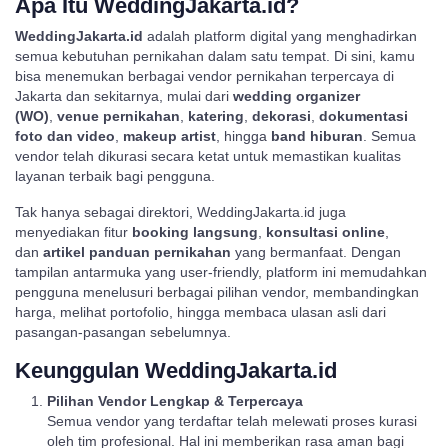
Apa Itu WeddingJakarta.id?
WeddingJakarta.id
adalah platform digital yang menghadirkan
semua kebutuhan pernikahan dalam satu tempat. Di sini, kamu
bisa menemukan berbagai vendor pernikahan terpercaya di
Jakarta dan sekitarnya, mulai dari
wedding organizer
(WO)
,
venue pernikahan
,
katering
,
dekorasi
,
dokumentasi
foto dan video
,
makeup artist
, hingga
band hiburan
. Semua
vendor telah dikurasi secara ketat untuk memastikan kualitas
layanan terbaik bagi pengguna.
Tak hanya sebagai direktori, WeddingJakarta.id juga
menyediakan fitur
booking langsung
,
konsultasi online
,
dan
artikel panduan pernikahan
yang bermanfaat. Dengan
tampilan antarmuka yang user-friendly, platform ini memudahkan
pengguna menelusuri berbagai pilihan vendor, membandingkan
harga, melihat portofolio, hingga membaca ulasan asli dari
pasangan-pasangan sebelumnya.
Keunggulan WeddingJakarta.id
Pilihan Vendor Lengkap & Terpercaya
Semua vendor yang terdaftar telah melewati proses kurasi
oleh tim profesional. Hal ini memberikan rasa aman bagi