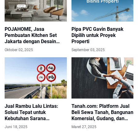
POJAHOME, Jasa
Pipa PVC Gavin Banyak
Pembuatan Kitchen Set
Dipilih untuk Proyek
Jakarta dengan Desain
Properti
Premium
Oktober 02, 2025
September 03, 2025
Jual Rambu Lalu Lintas:
Tanah.com: Platform Jual
Solusi Tepat untuk
Beli Sewa Tanah, Bangunan
Kebutuhan Sarana
Komersial, Gudang, dan
Keselamatan Jalan
Ruko yang Tepat untuk
Juni 18, 2025
Maret 27, 2025
Investor dan Developer