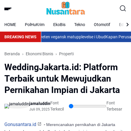
HOME
PolHuKrim
EkoBis
Tekno
Otomotif
Eduka
nde mat och en medveten vegansk matupplevelse i Ubud
BREAKING NEWS
Kapan Perusahaan
Beranda
Ekonomi Bisnis
Properti
WeddingJakarta.id: Platform
Terbaik untuk Mewujudkan
Pernikahan Impian di Jakarta
Font
Font
jamaluddin
Terkecil
Terbesar
Juli 09, 2025
Gonusantara.id
-
Merencanakan pernikahan di Jakarta