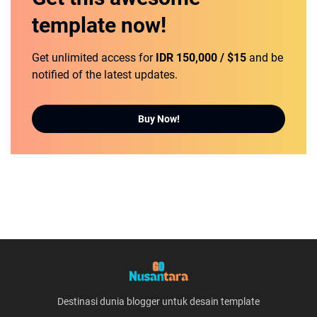
template
now!
Get unlimited access for
IDR 150,000 / $15
and be
notified of the latest updates.
Buy Now!
Destinasi dunia blogger untuk desain template