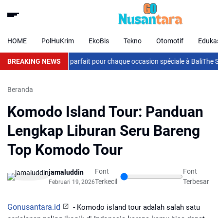
HOME
PolHuKrim
EkoBis
Tekno
Otomotif
Eduka
bouquet de fleurs parfait pour chaque occasion spéciale à Bali
BREAKING NEWS
The Seeds 
Beranda
Komodo Island Tour: Panduan
Lengkap Liburan Seru Bareng
Top Komodo Tour
Font
Font
jamaluddin
Terkecil
Terbesar
Februari 19, 2026
Gonusantara.id
-
Komodo island tour adalah salah satu