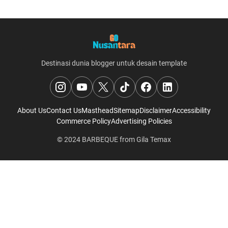
Destinasi dunia blogger untuk desain template
About Us
Contact Us
Masthead
Sitemap
Disclaimer
Accessibility
Commerce Policy
Advertising Policies
© 2024
BARBEQUE
from
Gila Temax