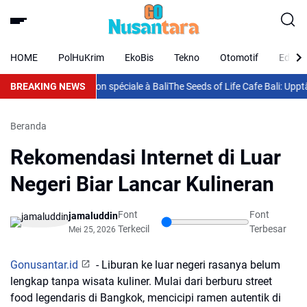
HOME
PolHuKrim
EkoBis
Tekno
Otomotif
Eduka
our chaque occasion spéciale à Bali
BREAKING NEWS
The Seeds of Life Cafe Bali: Upptäc
Beranda
Rekomendasi Internet di Luar
Negeri Biar Lancar Kulineran
Font
Font
jamaluddin
Terkecil
Terbesar
Mei 25, 2026
Gonusantar.id
- Liburan ke luar negeri rasanya belum
lengkap tanpa wisata kuliner. Mulai dari berburu street
food legendaris di Bangkok, mencicipi ramen autentik di