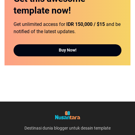
template
now!
Get unlimited access for
IDR 150,000 / $15
and be
notified of the latest updates.
Buy Now!
Destinasi dunia blogger untuk desain template