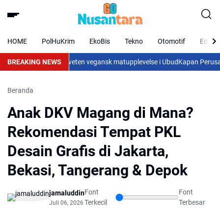
HOME
PolHuKrim
EkoBis
Tekno
Otomotif
Eduka
vande mat och en medveten vegansk matupplevelse i Ubud
BREAKING NEWS
Kapan Perusaha
Beranda
Anak DKV Magang di Mana?
Rekomendasi Tempat PKL
Desain Grafis di Jakarta,
Bekasi, Tangerang & Depok
Font
Font
jamaluddin
Terkecil
Terbesar
Juli 06, 2026