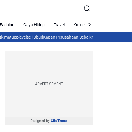
Fashion
Gaya Hidup
Travel
Kuliner
Religi
Sports
se i Ubud
Kapan Perusahaan Sebaiknya Menggunakan Sewa Printer Kant
ADVERTISEMENT
Designed by
Gila Temax