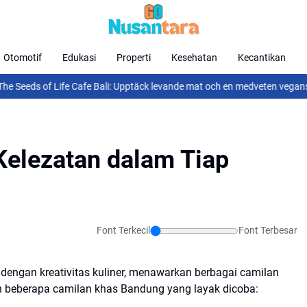
Otomotif
Edukasi
Properti
Kesehatan
Kecantikan
fe Cafe Bali: Upptäck levande mat och en medveten vegansk matupplevel
Kelezatan dalam Tiap
Font Terkecil
Font Terbesar
 dengan kreativitas kuliner, menawarkan berbagai camilan
ah beberapa camilan khas Bandung yang layak dicoba: