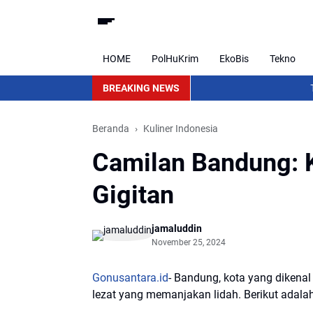
HOME
PolHuKrim
EkoBis
Tekno
BREAKING NEWS
The Seeds of Li
Beranda
Kuliner Indonesia
Camilan Bandung: 
Gigitan
jamaluddin
November 25, 2024
Gonusantara.id
- Bandung, kota yang dikenal
lezat yang memanjakan lidah. Berikut adal